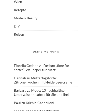
Wien
Rezepte
Mode & Beauty
DIY
Reisen
DEINE MEINUNG
Fiorella Cedano
zu
Design: „time for
coffee“-Wallpaper für März
Hannah
zu
Muttertagstorte:
Zitronenkuchen mit Heidelbeercreme
Barbara
zu
Mode: 10 nachhaltige
Unterwäsche-Labels für Sie und Ihn!
Paul
zu
Kürbis-Cannelloni
anna
zu
Mode: 10 nachhaltige