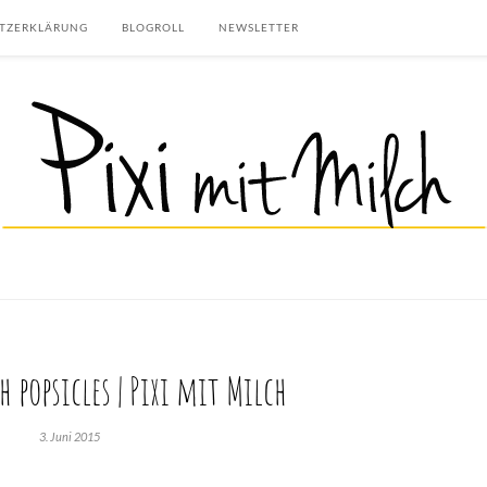
TZERKLÄRUNG
BLOGROLL
NEWSLETTER
h popsicles | Pixi mit Milch
3. Juni 2015