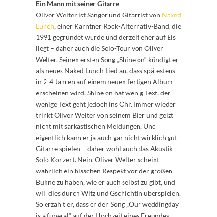
Ein Mann mit seiner Gitarre
Oliver Welter ist Sänger und Gitarrist von
Naked
Lunch
, einer Kärntner Rock-Alternativ-Band, die
1991 gegründet wurde und derzeit eher auf Eis
liegt – daher auch die Solo-Tour von Oliver
Welter. Seinen ersten Song „Shine on“ kündigt er
als neues Naked Lunch Lied an, dass spätestens
in 2-4 Jahren auf einem neuen fertigen Album
erscheinen wird. Shine on hat wenig Text, der
wenige Text geht jedoch ins Ohr. Immer wieder
trinkt Oliver Welter von seinem Bier und geizt
nicht mit sarkastischen Meldungen. Und
eigentlich kann er ja auch gar nicht wirklich gut
Gitarre spielen – daher wohl auch das Akustik-
Solo Konzert. Nein, Oliver Welter scheint
wahrlich ein bisschen Respekt vor der großen
Bühne zu haben, wie er auch selbst zu gibt, und
will dies durch Witz und Gschichtln überspielen.
So erzählt er, dass er den Song „Our weddingday
is a funeral“ auf der Hochzeit eines Freundes