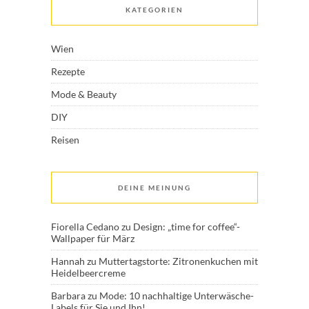
KATEGORIEN
Wien
Rezepte
Mode & Beauty
DIY
Reisen
DEINE MEINUNG
Fiorella Cedano
zu
Design: „time for coffee“-
Wallpaper für März
Hannah
zu
Muttertagstorte: Zitronenkuchen mit
Heidelbeercreme
Barbara
zu
Mode: 10 nachhaltige Unterwäsche-
Labels für Sie und Ihn!