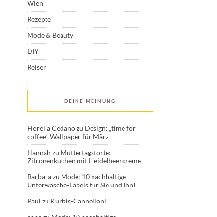
Wien
Rezepte
Mode & Beauty
DIY
Reisen
DEINE MEINUNG
Fiorella Cedano
zu
Design: „time for
coffee“-Wallpaper für März
Hannah
zu
Muttertagstorte:
Zitronenkuchen mit Heidelbeercreme
Barbara
zu
Mode: 10 nachhaltige
Unterwäsche-Labels für Sie und Ihn!
Paul
zu
Kürbis-Cannelloni
anna
zu
Mode: 10 nachhaltige