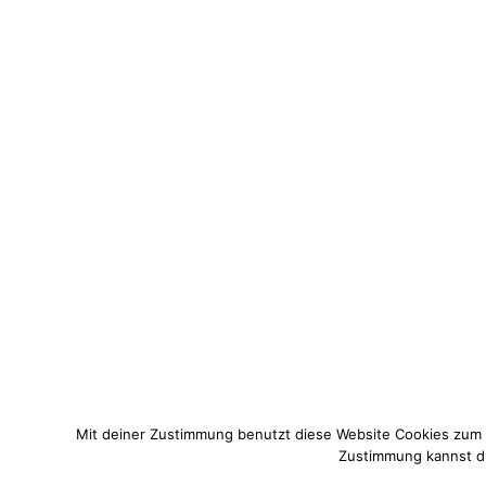
Mit deiner Zustimmung benutzt diese Website Cookies zum
Zustimmung kannst du 
© 2021 Pixi mit Milch. All Rights Reserved. Du hast Fragen zum 