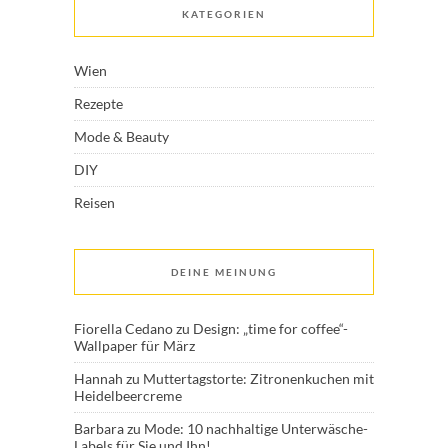
KATEGORIEN
Wien
Rezepte
Mode & Beauty
DIY
Reisen
DEINE MEINUNG
Fiorella Cedano
zu
Design: „time for coffee“-
Wallpaper für März
Hannah
zu
Muttertagstorte: Zitronenkuchen mit
Heidelbeercreme
Barbara
zu
Mode: 10 nachhaltige Unterwäsche-
Labels für Sie und Ihn!