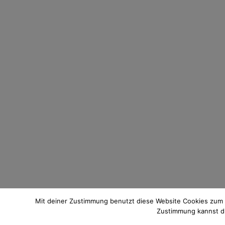
Mit deiner Zustimmung benutzt diese Website Cookies zum
Zustimmung kannst du 
© 2021 Pixi mit Milch. All Rights Reserved. Du hast Fragen zum 