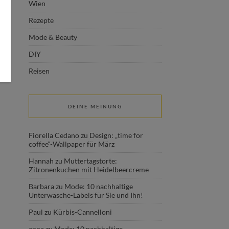
Wien
Rezepte
Mode & Beauty
DIY
Reisen
DEINE MEINUNG
Fiorella Cedano
zu
Design: „time for
coffee“-Wallpaper für März
Hannah
zu
Muttertagstorte:
Zitronenkuchen mit Heidelbeercreme
Barbara
zu
Mode: 10 nachhaltige
Unterwäsche-Labels für Sie und Ihn!
Paul
zu
Kürbis-Cannelloni
anna
zu
Mode: 10 nachhaltige