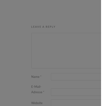
LEAVE A REPLY
Name
*
E-Mail-
Adresse
*
Website