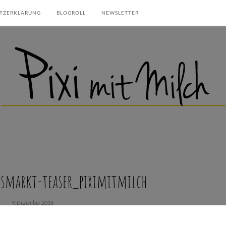
TZERKLÄRUNG
BLOGROLL
NEWSLETTER
smarkt-teaser_piximitmilch
9. Dezember 2016