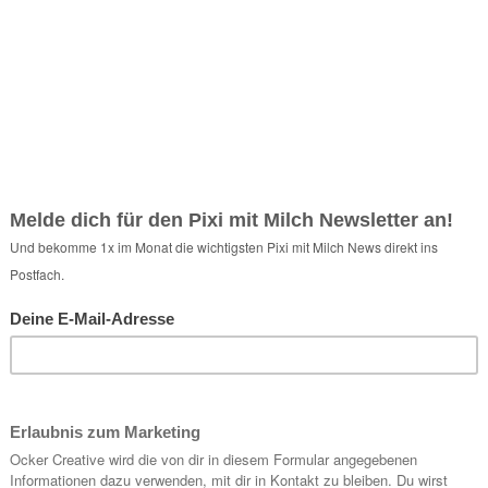
Share:
en, gutes Essen, schöne Architektur, Reisen und das bezaubernde Wien.