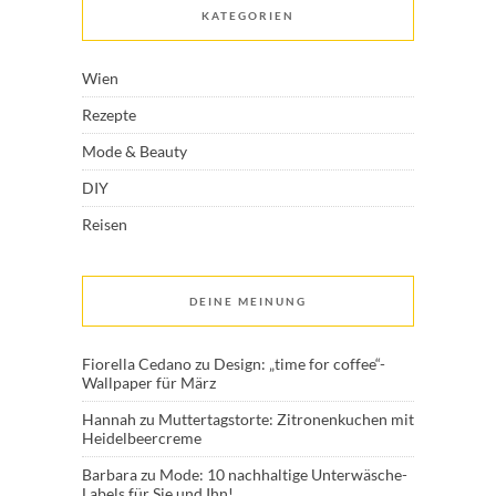
KATEGORIEN
Wien
Rezepte
Mode & Beauty
DIY
Reisen
DEINE MEINUNG
Fiorella Cedano
zu
Design: „time for coffee“-
Wallpaper für März
Hannah
zu
Muttertagstorte: Zitronenkuchen mit
Heidelbeercreme
Barbara
zu
Mode: 10 nachhaltige Unterwäsche-
Labels für Sie und Ihn!