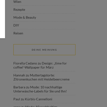
Wien
Rezepte
Mode & Beauty
DIY
Reisen
DEINE MEINUNG
Fiorella Cedano
zu
Design: „time for
coffee“-Wallpaper für März
Hannah
zu
Muttertagstorte:
Zitronenkuchen mit Heidelbeercreme
Barbara
zu
Mode: 10 nachhaltige
Unterwäsche-Labels für Sie und Ihn!
Paul
zu
Kürbis-Cannelloni
anna
zu
Mode: 10 nachhaltige