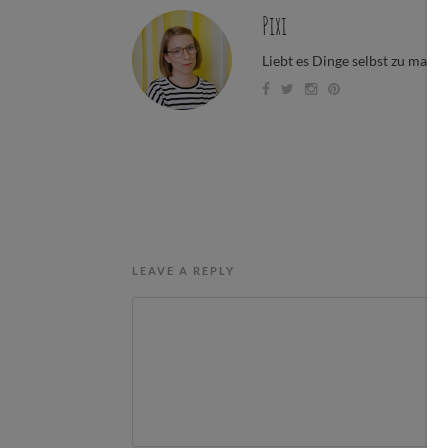
Pixi
Liebt es Dinge selbst zu mach
LEAVE A REPLY