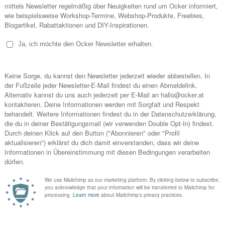
en, gutes Essen, schöne Architektur, Reisen und das bezaubernde Wien.
NO COMMENTS