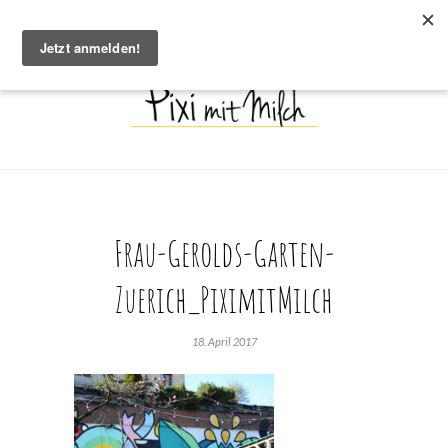
Frau-Gerolds-Garten-
Zuerich_PiximitMilch
18. April 2017