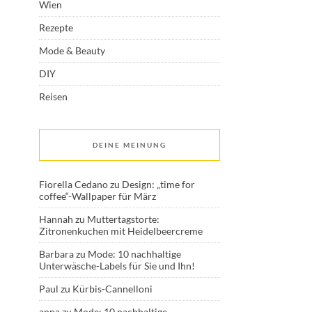
Wien
Rezepte
Mode & Beauty
DIY
Reisen
DEINE MEINUNG
Fiorella Cedano
zu
Design: „time for
coffee“-Wallpaper für März
Hannah
zu
Muttertagstorte:
Zitronenkuchen mit Heidelbeercreme
Barbara
zu
Mode: 10 nachhaltige
Unterwäsche-Labels für Sie und Ihn!
Paul
zu
Kürbis-Cannelloni
anna
zu
Mode: 10 nachhaltige