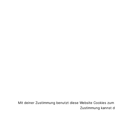
Mit deiner Zustimmung benutzt diese Website Cookies zum
Zustimmung kannst du 
© 2021 Pixi mit Milch. All Rights Reserved. Du hast Fragen zum 