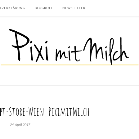
TZERKLÄRUNG
BLOGROLL
NEWSLETTER
pt-Store-Wien_PiximitMilch
24. April 2017