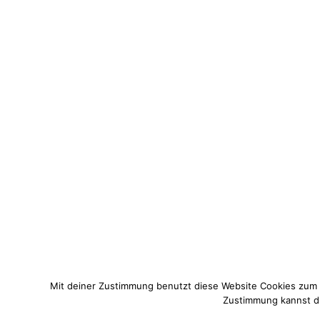
Mit deiner Zustimmung benutzt diese Website Cookies zum
Zustimmung kannst du 
© 2021 Pixi mit Milch. All Rights Reserved. Du hast Fragen zum 