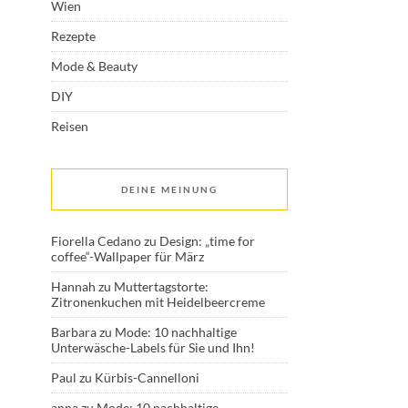
Wien
Rezepte
Mode & Beauty
DIY
Reisen
DEINE MEINUNG
Fiorella Cedano
zu
Design: „time for
coffee“-Wallpaper für März
Hannah
zu
Muttertagstorte:
Zitronenkuchen mit Heidelbeercreme
Barbara
zu
Mode: 10 nachhaltige
Unterwäsche-Labels für Sie und Ihn!
Paul
zu
Kürbis-Cannelloni
anna
zu
Mode: 10 nachhaltige