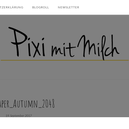
TZERKLÄRUNG
BLOGROLL
NEWSLETTER
aper_Autumn_2048
19. September 2017