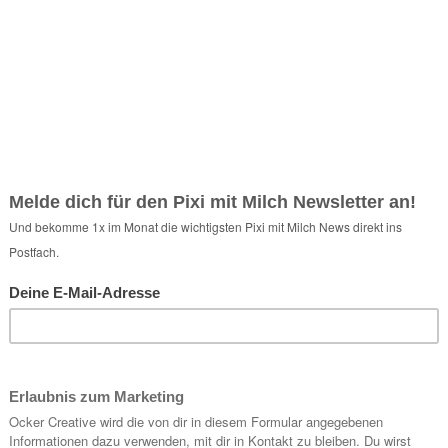
Share:
en, gutes Essen, schöne Architektur, Reisen und das bezaubernde Wien.