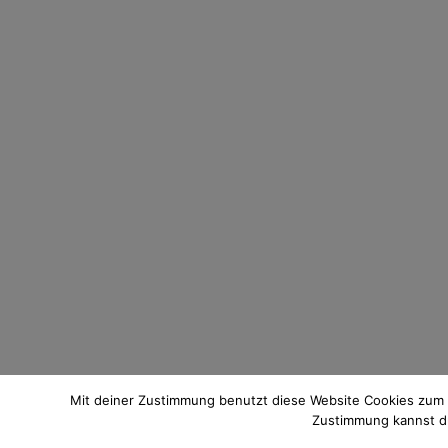
Mit deiner Zustimmung benutzt diese Website Cookies zum
Zustimmung kannst du 
© 2021 Pixi mit Milch. All Rights Reserved. Du hast Fragen zum 