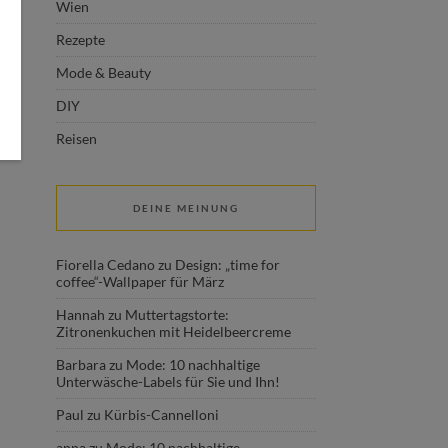
Wien
Rezepte
Mode & Beauty
DIY
Reisen
DEINE MEINUNG
Fiorella Cedano
zu
Design: „time for
coffee“-Wallpaper für März
Hannah
zu
Muttertagstorte:
Zitronenkuchen mit Heidelbeercreme
Barbara
zu
Mode: 10 nachhaltige
Unterwäsche-Labels für Sie und Ihn!
Paul
zu
Kürbis-Cannelloni
anna
zu
Mode: 10 nachhaltige