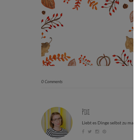
0 Comments
Pixi
Liebt es Dinge selbst zu mach