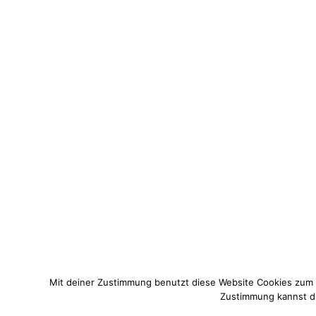
Mit deiner Zustimmung benutzt diese Website Cookies zum
Zustimmung kannst du 
© 2021 Pixi mit Milch. All Rights Reserved. Du hast Fragen zum 