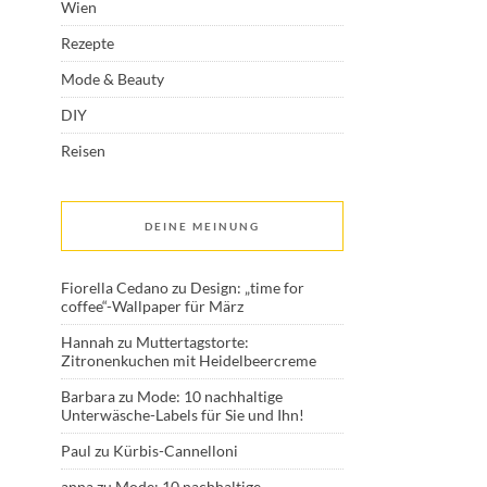
Wien
Rezepte
Mode & Beauty
DIY
Reisen
DEINE MEINUNG
Fiorella Cedano
zu
Design: „time for
coffee“-Wallpaper für März
Hannah
zu
Muttertagstorte:
Zitronenkuchen mit Heidelbeercreme
Barbara
zu
Mode: 10 nachhaltige
Unterwäsche-Labels für Sie und Ihn!
Paul
zu
Kürbis-Cannelloni
anna
zu
Mode: 10 nachhaltige