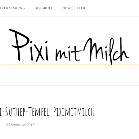
TZERKLÄRUNG
BLOGROLL
NEWSLETTER
i-Suthep-Tempel_PiximitMilch
23. September 2017