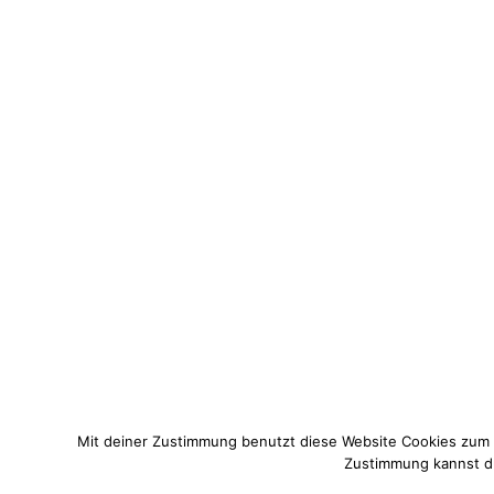
Mit deiner Zustimmung benutzt diese Website Cookies zum
Zustimmung kannst du 
© 2021 Pixi mit Milch. All Rights Reserved. Du hast Fragen zum 