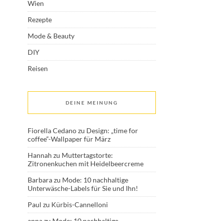
Wien
Rezepte
Mode & Beauty
DIY
Reisen
DEINE MEINUNG
Fiorella Cedano
zu
Design: „time for
coffee“-Wallpaper für März
Hannah
zu
Muttertagstorte:
Zitronenkuchen mit Heidelbeercreme
Barbara
zu
Mode: 10 nachhaltige
Unterwäsche-Labels für Sie und Ihn!
Paul
zu
Kürbis-Cannelloni
anna
zu
Mode: 10 nachhaltige