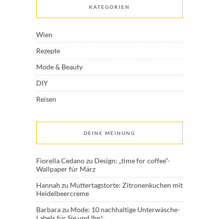
KATEGORIEN
Wien
Rezepte
Mode & Beauty
DIY
Reisen
DEINE MEINUNG
Fiorella Cedano
zu
Design: „time for coffee“-
Wallpaper für März
Hannah
zu
Muttertagstorte: Zitronenkuchen mit
Heidelbeercreme
Barbara
zu
Mode: 10 nachhaltige Unterwäsche-
Labels für Sie und Ihn!