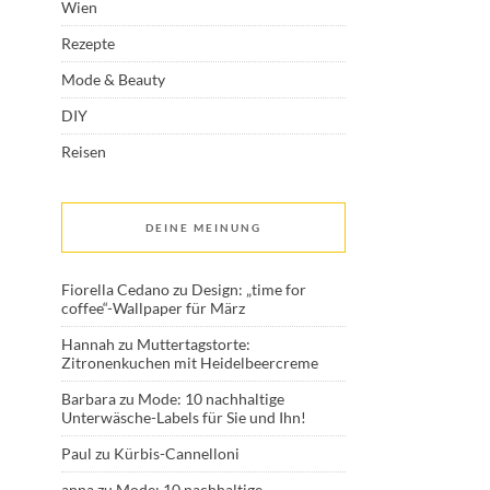
Wien
Rezepte
Mode & Beauty
DIY
Reisen
DEINE MEINUNG
Fiorella Cedano
zu
Design: „time for
coffee“-Wallpaper für März
Hannah
zu
Muttertagstorte:
Zitronenkuchen mit Heidelbeercreme
Barbara
zu
Mode: 10 nachhaltige
Unterwäsche-Labels für Sie und Ihn!
Paul
zu
Kürbis-Cannelloni
anna
zu
Mode: 10 nachhaltige