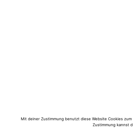
Mit deiner Zustimmung benutzt diese Website Cookies zum
Zustimmung kannst du 
© 2021 Pixi mit Milch. All Rights Reserved. Du hast Fragen zum 