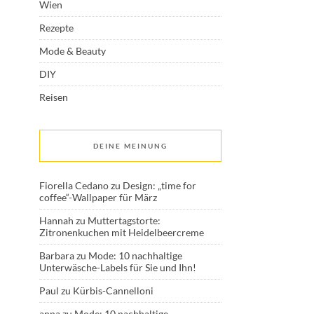
Wien
Rezepte
Mode & Beauty
DIY
Reisen
DEINE MEINUNG
Fiorella Cedano
zu
Design: „time for
coffee“-Wallpaper für März
Hannah
zu
Muttertagstorte:
Zitronenkuchen mit Heidelbeercreme
Barbara
zu
Mode: 10 nachhaltige
Unterwäsche-Labels für Sie und Ihn!
Paul
zu
Kürbis-Cannelloni
anna
zu
Mode: 10 nachhaltige