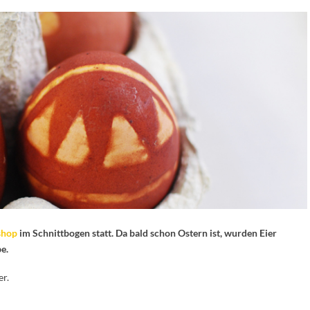
hop
im Schnittbogen statt. Da bald schon Ostern ist, wurden Eier
e.
er.