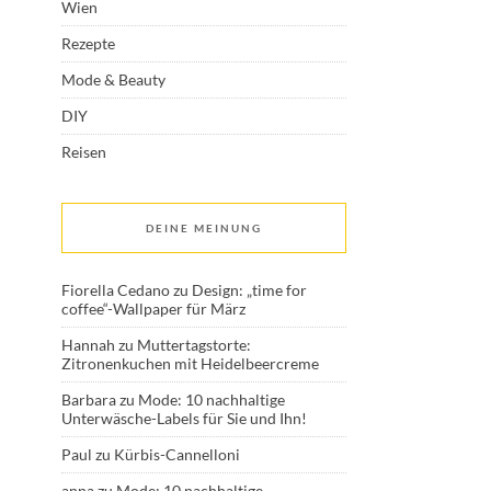
Wien
Rezepte
Mode & Beauty
DIY
Reisen
DEINE MEINUNG
Fiorella Cedano
zu
Design: „time for
coffee“-Wallpaper für März
Hannah
zu
Muttertagstorte:
Zitronenkuchen mit Heidelbeercreme
Barbara
zu
Mode: 10 nachhaltige
Unterwäsche-Labels für Sie und Ihn!
Paul
zu
Kürbis-Cannelloni
anna
zu
Mode: 10 nachhaltige