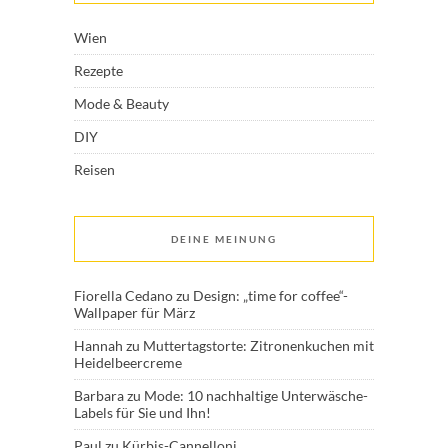
Wien
Rezepte
Mode & Beauty
DIY
Reisen
DEINE MEINUNG
Fiorella Cedano
zu
Design: „time for coffee“-
Wallpaper für März
Hannah
zu
Muttertagstorte: Zitronenkuchen mit
Heidelbeercreme
Barbara
zu
Mode: 10 nachhaltige Unterwäsche-
Labels für Sie und Ihn!
Paul
zu
Kürbis-Cannelloni