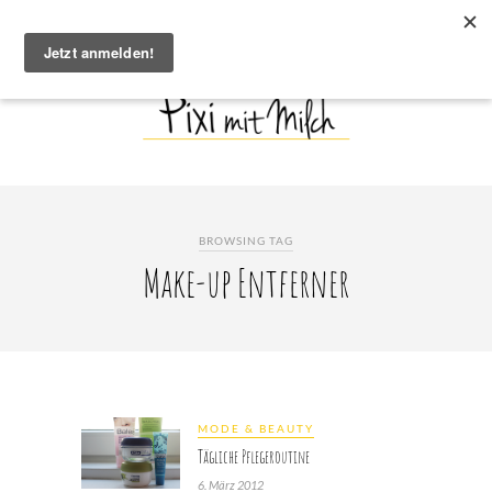
BROWSING TAG
Make-up Entferner
MODE & BEAUTY
Tägliche Pflegeroutine
6. März 2012