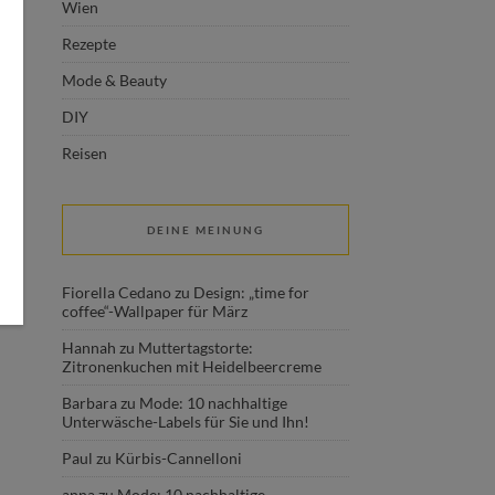
Wien
Rezepte
Mode & Beauty
DIY
Reisen
DEINE MEINUNG
Fiorella Cedano
zu
Design: „time for
coffee“-Wallpaper für März
Hannah
zu
Muttertagstorte:
Zitronenkuchen mit Heidelbeercreme
Barbara
zu
Mode: 10 nachhaltige
Unterwäsche-Labels für Sie und Ihn!
Paul
zu
Kürbis-Cannelloni
anna
zu
Mode: 10 nachhaltige