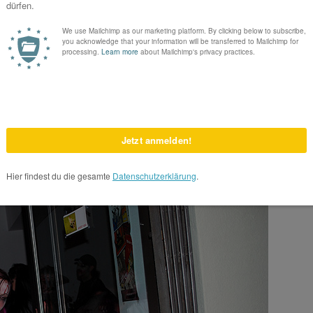
 Dreizehnte, wie ihr alle glauben würdet – NEIN – es war ein warmer
erte es: Fürchterliche Gestalten trieben ihr Unwesen, zur gleichen Zeit
on Week statt fand. Chic meets bloody – oder so Ähnlich. Die Zombies
ch und fielen Passanten an. Arme junge Menschen, die nichts ahnend im
r nichts zurück – auch nicht vor Wahlplakaten. Mit ihren
fleischten Gesichtern waren sie nicht gerade ansehnlich – daher
machten sie sich auf den Weg Richtung Filmcasino, dort, wo das
nnte auf der Leinwand betrachten konnten. Vorher gab es jedoch noch
bies und kamen in einem Bobo-Lokal – dem Phil – an, wo gerade eine
ogen nach kurzem weiter. Der Weg führe durch viele Teile von Wien:
sse – Gumpendorfer straße – Hofmühlgasse – Pilgramgasse –