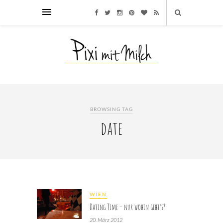
BROWSING TAG
date
WIEN
Dating Time – nur wohin geht’s?
20. März 2012