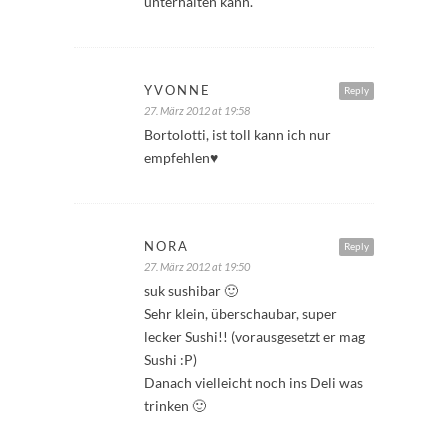
unterhalten kann.
YVONNE
Reply
27. März 2012 at 19:58
Bortolotti, ist toll kann ich nur
empfehlen♥
NORA
Reply
27. März 2012 at 19:50
suk sushibar 🙂
Sehr klein, überschaubar, super
lecker Sushi!! (vorausgesetzt er mag
Sushi :P)
Danach vielleicht noch ins Deli was
trinken 🙂