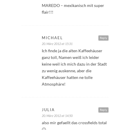
MAREDO – mexikanisch mit super
flair!!!
MICHAEL
Reply
20. März 2012 at 15:31
Ich finde ja die alten Kaffeehäuser
ganz toll, Namen weiß ich leider
keine weil ich mich dazu in der Stadt
zu wenig auskenne, aber die
Kaffeehäuser hatten ne tolle
Atmosphäre!
JULIA
Reply
20. März 2012 at 14:50
also mir gefaellt das crossfields total
🙂