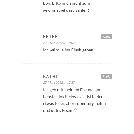
btw. bitte mich nicht zum
gewinnspiel dazu zählen!
PETER
Reply
25. März 2012 at 19:02
Ich würd ja ins Clash gehen!
KATHI
Reply
25. März 2012 at 13:37
Ich geh mit meinem Freund am
liebsten ins Pickwick’s! Ist leider
etwas teuer, aber super angenehm
und gutes Essen 🙂