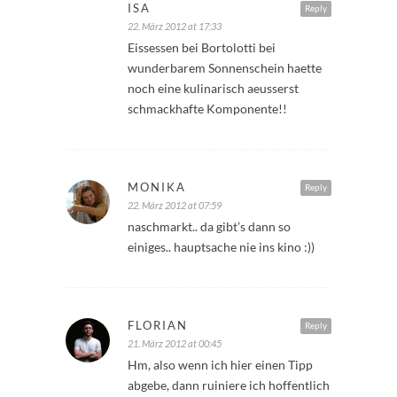
ISA
Reply
22. März 2012 at 17:33
Eissessen bei Bortolotti bei
wunderbarem Sonnenschein haette
noch eine kulinarisch aeusserst
schmackhafte Komponente!!
MONIKA
Reply
22. März 2012 at 07:59
naschmarkt.. da gibt’s dann so
einiges.. hauptsache nie ins kino :))
FLORIAN
Reply
21. März 2012 at 00:45
Hm, also wenn ich hier einen Tipp
abgebe, dann ruiniere ich hoffentlich