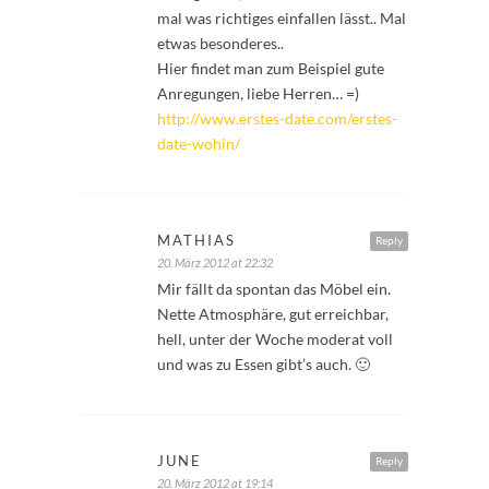
mal was richtiges einfallen lässt.. Mal
etwas besonderes..
Hier findet man zum Beispiel gute
Anregungen, liebe Herren… =)
http://www.erstes-date.com/erstes-
date-wohin/
MATHIAS
Reply
20. März 2012 at 22:32
Mir fällt da spontan das Möbel ein.
Nette Atmosphäre, gut erreichbar,
hell, unter der Woche moderat voll
und was zu Essen gibt’s auch. 🙂
JUNE
Reply
20. März 2012 at 19:14