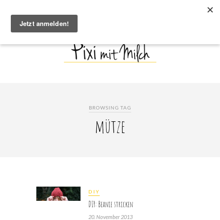
BROWSING TAG
mütze
DIY
DIY: Beanie stricken
20. November 2013