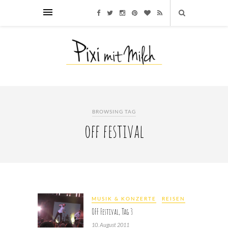
BROWSING TAG
off festival
MUSIK & KONZERTE
REISEN
OFF Festival, Tag 3
10. August 2011