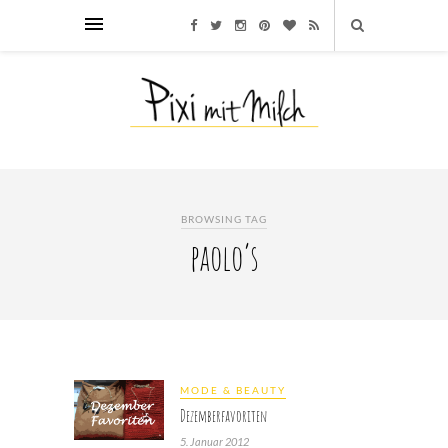
BROWSING TAG
paolo’s
MODE & BEAUTY
Dezemberfavoriten
5. Januar 2012