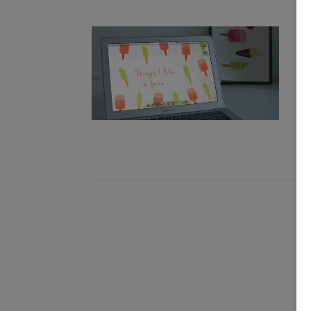
DI
Des
Nac
hab
Hüb
ein
4. J