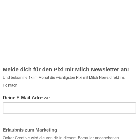
Y
ign: Popsicle-Wallpaper für Juni
hdem mein letztes gezeichnetes Wallpaper so gut angekommen ist,
e ich auch dieses Mal wieder den Pinsel geschwungen und etwas
sches gezeichnet. Da der Sommer vor der Tür steht, musste es natürlich
 sommerliches Motiv sein. Ich habe lange hin und her überlegt und…
uni 2015