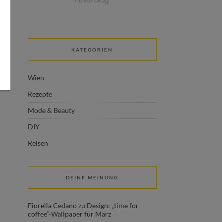
KATEGORIEN
Wien
Rezepte
Mode & Beauty
DIY
Reisen
DEINE MEINUNG
Fiorella Cedano
zu
Design: „time for
coffee“-Wallpaper für März