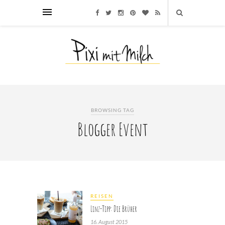
BROWSING TAG
Blogger Event
REISEN
Linz-Tipp: Die Brüher
16. August 2015