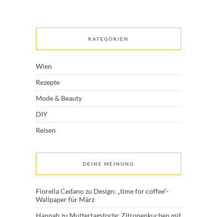
KATEGORIEN
Wien
Rezepte
Mode & Beauty
DIY
Reisen
DEINE MEINUNG
Fiorella Cedano
zu
Design: „time for coffee“-
Wallpaper für März
Hannah
zu
Muttertagstorte: Zitronenkuchen mit