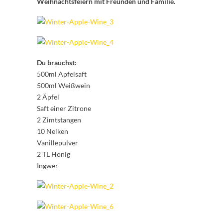
Weihnachtsfeiern mit Freunden und Familie.
Du brauchst:
500ml Apfelsaft
500ml Weißwein
2 Äpfel
Saft einer Zitrone
2 Zimtstangen
10 Nelken
Vanillepulver
2 TL Honig
Ingwer