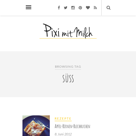
BROWSING TAG
süss
REZEPTE
Apfel-Birnen-Blechkuchen
8. Juni 2012